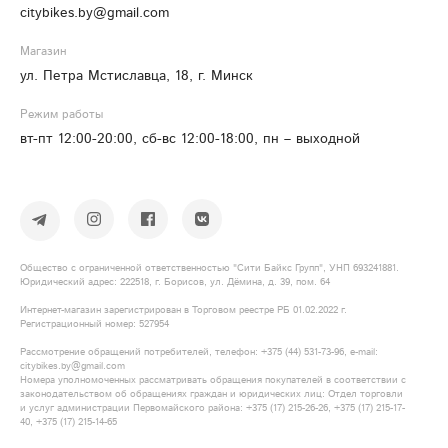
citybikes.by@gmail.com
Магазин
ул. Петра Мстиславца, 18, г. Минск
Режим работы
вт-пт 12:00-20:00, сб-вс 12:00-18:00, пн – выходной
Общество с ограниченной ответственностью "Сити Байкс Групп", УНП 693241881.
Юридический адрес: 222518, г. Борисов, ул. Дёмина, д. 39, пом. 64
Интернет-магазин зарегистрирован в Торговом реестре РБ 01.02.2022 г.
Регистрационный номер: 527954
Рассмотрение обращений потребителей, телефон: +375​ (44)​ 531​-73-96, e-mail:
citybikes.by@gmail.com
Номера уполномоченных рассматривать обращения покупателей в соответствии с
законодательством об обращениях граждан и юридических лиц: Отдел торговли
и услуг администрации Первомайского района: +375​ (17)​ 215​-26-26, +375​ (17)​ 215​-17-
40, +375​ (17)​ 215​-14-65