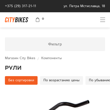
+375 (29) 317-21-11
ул. Петра Мстиславца, 18
0
Фильтр
Магазин City Bikes
Компоненты
Рули
Без сортировки
По возрастанию цены
По убывани