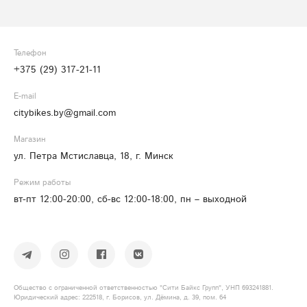
Телефон
+375 (29) 317-21-11
E-mail
citybikes.by@gmail.com
Магазин
ул. Петра Мстиславца, 18, г. Минск
Режим работы
вт-пт 12:00-20:00, сб-вс 12:00-18:00, пн – выходной
Общество с ограниченной ответственностью "Сити Байкс Групп", УНП 693241881.
Юридический адрес: 222518, г. Борисов, ул. Дёмина, д. 39, пом. 64