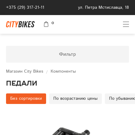
+375 (29) 317-21-11
ул. Петра Мстиславца, 18
0
Фильтр
Магазин City Bikes
Компоненты
Педали
Без сортировки
По возрастанию цены
По убывани