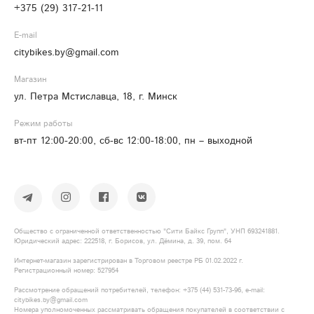
+375 (29) 317-21-11
E-mail
citybikes.by@gmail.com
Магазин
ул. Петра Мстиславца, 18, г. Минск
Режим работы
вт-пт 12:00-20:00, сб-вс 12:00-18:00, пн – выходной
Общество с ограниченной ответственностью "Сити Байкс Групп", УНП 693241881.
Юридический адрес: 222518, г. Борисов, ул. Дёмина, д. 39, пом. 64
Интернет-магазин зарегистрирован в Торговом реестре РБ 01.02.2022 г.
Регистрационный номер: 527954
Рассмотрение обращений потребителей, телефон: +375​ (44)​ 531​-73-96, e-mail:
citybikes.by@gmail.com
Номера уполномоченных рассматривать обращения покупателей в соответствии с