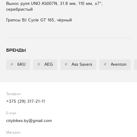
Вынос руля UNO AS007N, 31.8 мм, 110 мм, ±7°,
серебристый
Грипсы BJ Cycle GT 165, чёрный
Бренды
#
6KU
#
AEG
#
Ass Savers
#
Aventon
Телефон
+375 (29) 317-21-11
E-mail
citybikes.by@gmail.com
Магазин