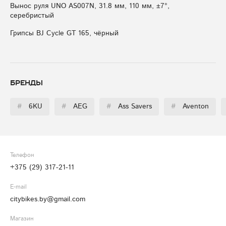
Вынос руля UNO AS007N, 31.8 мм, 110 мм, ±7°,
серебристый
Грипсы BJ Cycle GT 165, чёрный
Бренды
#
6KU
#
AEG
#
Ass Savers
#
Aventon
Телефон
+375 (29) 317-21-11
E-mail
citybikes.by@gmail.com
Магазин