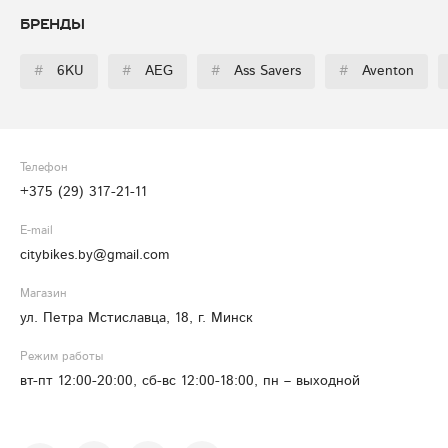
Бренды
#
6KU
#
AEG
#
Ass Savers
#
Aventon
Телефон
+375 (29) 317-21-11
E-mail
citybikes.by@gmail.com
Магазин
ул. Петра Мстиславца, 18, г. Минск
Режим работы
вт-пт 12:00-20:00, сб-вс 12:00-18:00, пн – выходной