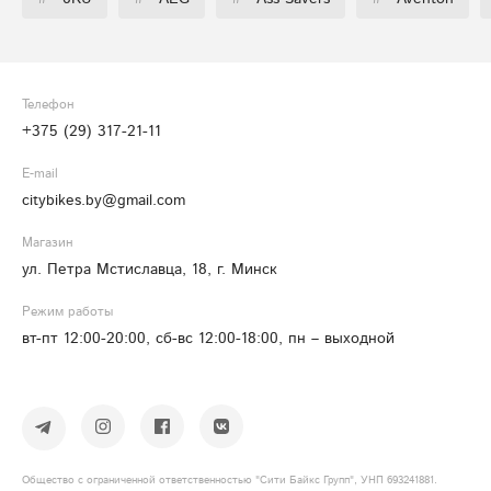
Телефон
+375 (29) 317-21-11
E-mail
citybikes.by@gmail.com
Магазин
ул. Петра Мстиславца, 18, г. Минск
Режим работы
вт-пт 12:00-20:00, сб-вс 12:00-18:00, пн – выходной
Общество с ограниченной ответственностью "Сити Байкс Групп", УНП 693241881.