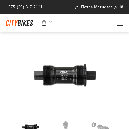
+375 (29) 317-21-11
ул. Петра Мстиславца, 18
0