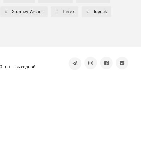
#
Sturmey-Archer
#
Tanke
#
Topeak
00, пн – выходной