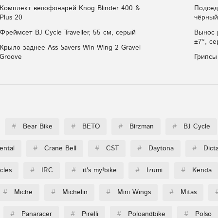
Комплект велофонарей Knog Blinder 400 &
Подсед
Plus 20
чёрный
Фреймсет BJ Cycle Traveller, 55 см, серый
Вынос 
±7°, с
Крыло заднее Ass Savers Win Wing 2 Gravel
Groove
Грипсы
#
Bear Bike
#
BETO
#
Birzman
#
BJ Cycle
ental
#
Crane Bell
#
CST
#
Daytona
#
Dict
cles
#
IRC
#
it's my!bike
#
Izumi
#
Kenda
#
Miche
#
Michelin
#
Mini Wings
#
Mitas
#
Panaracer
#
Pirelli
#
Poloandbike
#
Polso