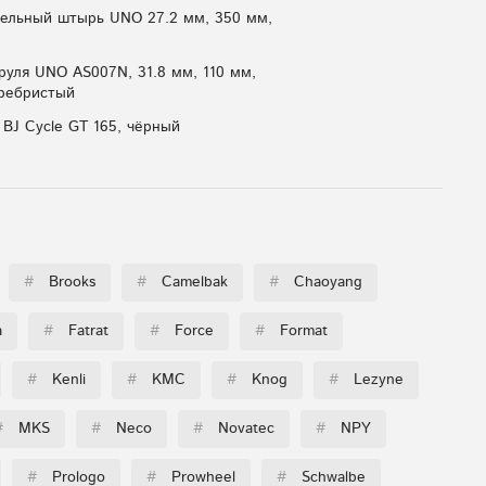
ельный штырь UNO 27.2 мм, 350 мм,
руля UNO AS007N, 31.8 мм, 110 мм,
еребристый
 BJ Cycle GT 165, чёрный
#
Brooks
#
Camelbak
#
Chaoyang
a
#
Fatrat
#
Force
#
Format
#
Kenli
#
KMC
#
Knog
#
Lezyne
#
MKS
#
Neco
#
Novatec
#
NPY
#
Prologo
#
Prowheel
#
Schwalbe