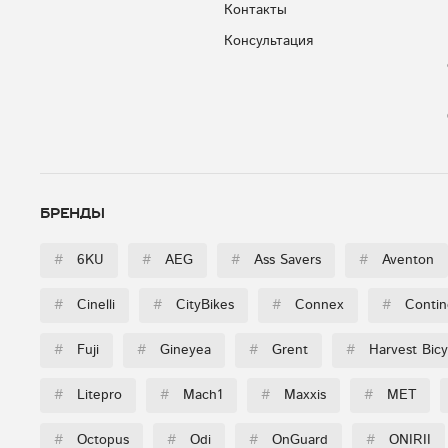
Контакты
Консультация
Бренды
#
6KU
#
AEG
#
Ass Savers
#
Aventon
#
Cinelli
#
CityBikes
#
Connex
#
Contin
#
Fuji
#
Gineyea
#
Grent
#
Harvest Bicy
#
Litepro
#
Mach1
#
Maxxis
#
MET
#
Octopus
#
Odi
#
OnGuard
#
ONIRII