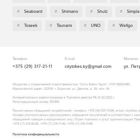
#
Seaboard
#
Shimano
#
Shulz
#
Simpla
#
Toseek
#
Tsunami
#
UNO
#
Wellgo
Телефон
E-mail
Магазин
+375 (29) 317-21-11
citybikes.by@gmail.com
ул. Пет
Общество с ограниченной ответственностью "Сити Байкс Групп", УНП 693241881.
Юридический адрес: 222518, г. Борисов, ул. Дёмина, д. 39, пом. 64
Интернет-магазин зарегистрирован в Торговом реестре РБ 01.02.2022 г.
Регистрационный номер: 527954
Рассмотрение обращений потребителей, телефон: +375​ (44)​ 531​-73-96, e-mail: citybikes
Номера уполномоченных рассматривать обращения покупателей в соответствии с зак
обращениях граждан и юридических лиц: Отдел торговли и услуг администрации Пер
+375​ (17)​ 215​-26-26, +375​ (17)​ 215​-17-40, +375​ (17)​ 215​-14-65
Политика конфиденциальности