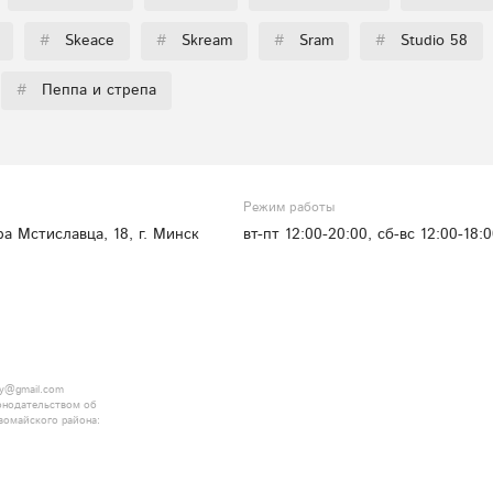
#
Skeace
#
Skream
#
Sram
#
Studio 58
#
Пеппа и стрепа
Режим работы
ра Мстиславца, 18, г. Минск
вт-пт 12:00-20:00, сб-вс 12:00-18:
.by@gmail.com
онодательством об
вомайского района: