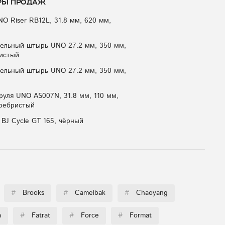
ры продаж
NO Riser RB12L, 31.8 мм, 620 мм,
ельный штырь UNO 27.2 мм, 350 мм,
истый
ельный штырь UNO 27.2 мм, 350 мм,
руля UNO AS007N, 31.8 мм, 110 мм,
еребристый
 BJ Cycle GT 165, чёрный
#
Brooks
#
Camelbak
#
Chaoyang
a
#
Fatrat
#
Force
#
Format