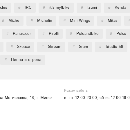
cles
#
IRC
#
it's my!bike
#
Izumi
#
Kenda
#
Miche
#
Michelin
#
Mini Wings
#
Mitas
#
Panaracer
#
Pirelli
#
Poloandbike
#
Polso
#
Skeace
#
Skream
#
Sram
#
Studio 58
#
Пеппа и стрепа
Режим работы
ра Мстиславца, 18, г. Минск
вт-пт 12:00-20:00, сб-вс 12:00-18: