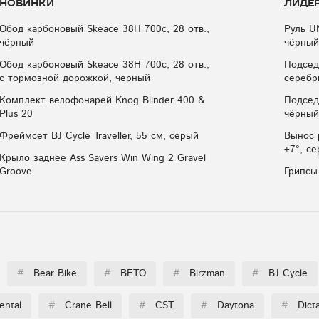
Новинки
Лиде
Обод карбоновый Skeace 38H 700с, 28 отв.,
Руль U
чёрный
чёрный
Обод карбоновый Skeace 38H 700с, 28 отв.,
Подсед
с тормозной дорожкой, чёрный
серебр
Комплект велофонарей Knog Blinder 400 &
Подсед
Plus 20
чёрный
Фреймсет BJ Cycle Traveller, 55 см, серый
Вынос 
±7°, с
Крыло заднее Ass Savers Win Wing 2 Gravel
Groove
Грипсы
#
Bear Bike
#
BETO
#
Birzman
#
BJ Cycle
ental
#
Crane Bell
#
CST
#
Daytona
#
Dict