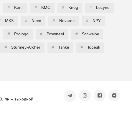
#
Kenli
#
KMC
#
Knog
#
Lezyne
#
MKS
#
Neco
#
Novatec
#
NPY
#
Prologo
#
Prowheel
#
Schwalbe
#
Sturmey-Archer
#
Tanke
#
Topeak
00, пн – выходной