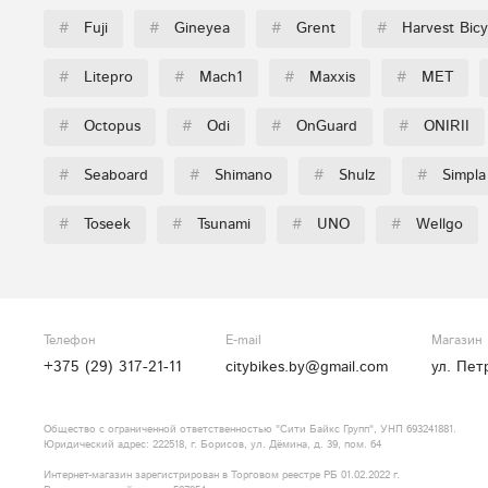
#
Fuji
#
Gineyea
#
Grent
#
Harvest Bicy
#
Litepro
#
Mach1
#
Maxxis
#
MET
#
Octopus
#
Odi
#
OnGuard
#
ONIRII
#
Seaboard
#
Shimano
#
Shulz
#
Simpla
#
Toseek
#
Tsunami
#
UNO
#
Wellgo
Телефон
E-mail
Магазин
+375 (29) 317-21-11
citybikes.by@gmail.com
ул. Пет
Общество с ограниченной ответственностью "Сити Байкс Групп", УНП 693241881.
Юридический адрес: 222518, г. Борисов, ул. Дёмина, д. 39, пом. 64
Интернет-магазин зарегистрирован в Торговом реестре РБ 01.02.2022 г.