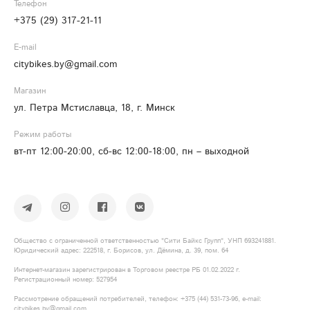
Телефон
+375 (29) 317-21-11
E-mail
citybikes.by@gmail.com
Магазин
ул. Петра Мстиславца, 18, г. Минск
Режим работы
вт-пт 12:00-20:00, сб-вс 12:00-18:00, пн – выходной
Общество с ограниченной ответственностью "Сити Байкс Групп", УНП 693241881.
Юридический адрес: 222518, г. Борисов, ул. Дёмина, д. 39, пом. 64
Интернет-магазин зарегистрирован в Торговом реестре РБ 01.02.2022 г.
Регистрационный номер: 527954
Рассмотрение обращений потребителей, телефон: +375​ (44)​ 531​-73-96, e-mail:
citybikes.by@gmail.com