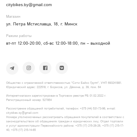
citybikes.by@gmail.com
Магазин
ул. Петра Мстиславца, 18, г. Минск
Режим работы
вт-пт 12:00-20:00, сб-вс 12:00-18:00, пн – выходной
Общество с ограниченной ответственностью "Сити Байкс Групп", УНП 693241881.
Юридический адрес: 222518, г. Борисов, ул. Дёмина, д. 39, пом. 64
Интернет-магазин зарегистрирован в Торговом реестре РБ 01.02.2022 г.
Регистрационный номер: 527954
Рассмотрение обращений потребителей, телефон: +375​ (44)​ 531​-73-96, e-mail:
citybikes.by@gmail.com
Номера уполномоченных рассматривать обращения покупателей в соответствии с
законодательством об обращениях граждан и юридических лиц: Отдел торговли
и услуг администрации Первомайского района: +375​ (17)​ 215​-26-26, +375​ (17)​ 215​-17-
40, +375​ (17)​ 215​-14-65