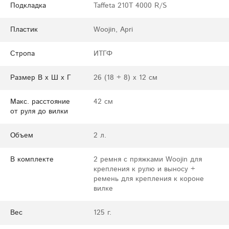
Подкладка
Taffeta 210T 4000 R/S
Пластик
Woojin, Apri
Стропа
ИТГФ
Размер В х Ш х Г
26 (18 + 8) х 12 см
Макс. расстояние
42 см
от руля до вилки
Объем
2 л.
В комплекте
2 ремня с пряжками Woojin для
крепления к рулю и выносу +
ремень для крепления к короне
вилке
Вес
125 г.