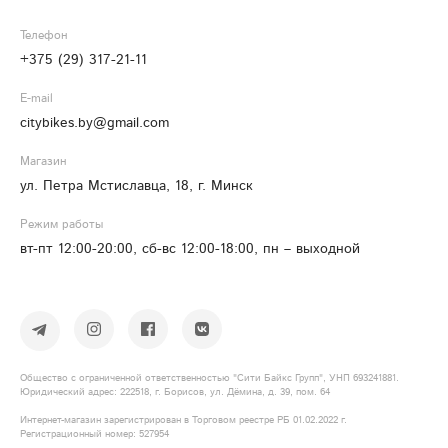
Телефон
+375 (29) 317-21-11
E-mail
citybikes.by@gmail.com
Магазин
ул. Петра Мстиславца, 18, г. Минск
Режим работы
вт-пт 12:00-20:00, сб-вс 12:00-18:00, пн – выходной
Общество с ограниченной ответственностью "Сити Байкс Групп", УНП 693241881.
Юридический адрес: 222518, г. Борисов, ул. Дёмина, д. 39, пом. 64
Интернет-магазин зарегистрирован в Торговом реестре РБ 01.02.2022 г.
Регистрационный номер: 527954