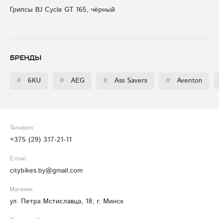
Грипсы BJ Cycle GT 165, чёрный
Бренды
#
6KU
#
AEG
#
Ass Savers
#
Aventon
Телефон
+375 (29) 317-21-11
E-mail
citybikes.by@gmail.com
Магазин
ул. Петра Мстиславца, 18, г. Минск