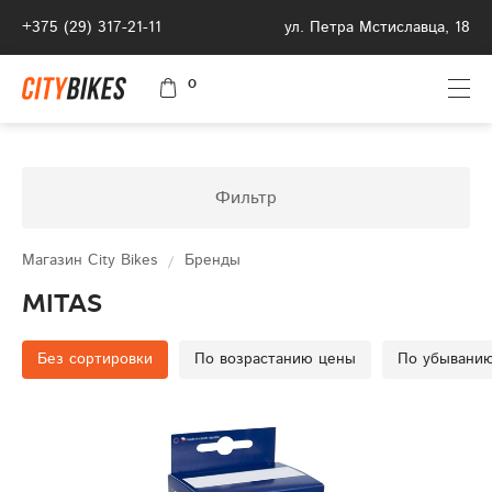
+375 (29) 317-21-11
ул. Петра Мстиславца, 18
0
Фильтр
Магазин City Bikes
Бренды
Mitas
Без сортировки
По возрастанию цены
По убывани